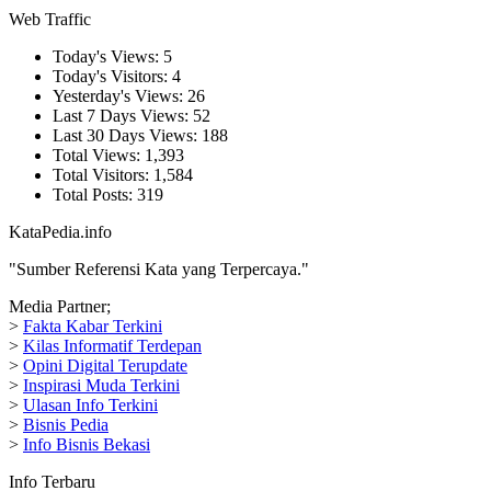
Web Traffic
Today's Views:
5
Today's Visitors:
4
Yesterday's Views:
26
Last 7 Days Views:
52
Last 30 Days Views:
188
Total Views:
1,393
Total Visitors:
1,584
Total Posts:
319
KataPedia.info
"Sumber Referensi Kata yang Terpercaya."
Media Partner;
>
Fakta Kabar Terkini
>
Kilas Informatif Terdepan
>
Opini Digital Terupdate
>
Inspirasi Muda Terkini
>
Ulasan Info Terkini
>
Bisnis Pedia
>
Info Bisnis Bekasi
Info Terbaru