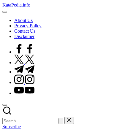
Skip
KataPedia.info
to
Berita
content
Info
About Us
Terbaru
Privacy Policy
Contact Us
Disclaimer
facebook.com
twitter.com
t.me
instagram.com
youtube.com
Subscribe