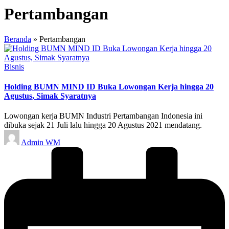
Pertambangan
Beranda
»
Pertambangan
Posted
Bisnis
in
Holding BUMN MIND ID Buka Lowongan Kerja hingga 20
Agustus, Simak Syaratnya
Lowongan kerja BUMN Industri Pertambangan Indonesia ini
dibuka sejak 21 Juli lalu hingga 20 Agustus 2021 mendatang.
Posted
Admin WM
by