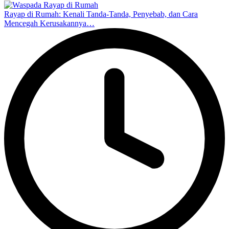
Rayap di Rumah: Kenali Tanda-Tanda, Penyebab, dan Cara
Mencegah Kerusakannya…