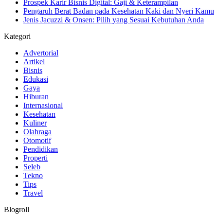
Prospek Karir Bisnis Digital: Gaji & Keterampilan
Pengaruh Berat Badan pada Kesehatan Kaki dan Nyeri Kamu
Jenis Jacuzzi & Onsen: Pilih yang Sesuai Kebutuhan Anda
Kategori
Advertorial
Artikel
Bisnis
Edukasi
Gaya
Hiburan
Internasional
Kesehatan
Kuliner
Olahraga
Otomotif
Pendidikan
Properti
Seleb
Tekno
Tips
Travel
Blogroll