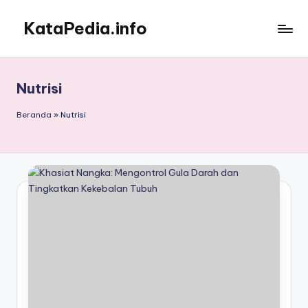
KataPedia.info
Skip
to
Berita
content
Info
Terbaru
Nutrisi
Beranda
»
Nutrisi