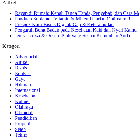
Artikel
Rayap di Rumah: Kenali Tanda-Tanda, Penyebab, dan Cara M
Panduan Suplemen Vitamin & Mineral Harian Optimalmu!
Prospek Karir Bisnis Digital: Gaji & Keterampilan
Pengaruh Berat Badan pada Kesehatan Kaki dan Nyeri Kamu
Jenis Jacuzzi & Onsen: Pilih yang Sesuai Kebutuhan Anda
Kategori
Advertorial
Artikel
Bisnis
Edukasi
Gaya
Hiburan
Internasional
Kesehatan
Kuliner
Olahraga
Otomotif
Pendidikan
Properti
Seleb
Tekno