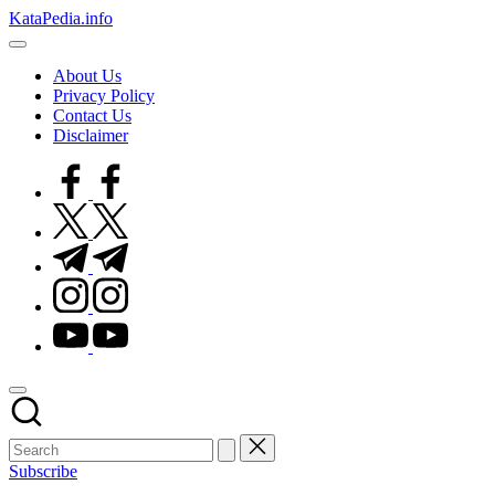
Skip
KataPedia.info
to
Berita
content
Info
About Us
Terbaru
Privacy Policy
Contact Us
Disclaimer
facebook.com
twitter.com
t.me
instagram.com
youtube.com
Subscribe