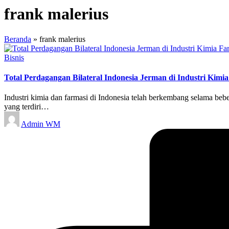
frank malerius
Beranda
»
frank malerius
Posted
Bisnis
in
Total Perdagangan Bilateral Indonesia Jerman di Industri Kimi
Industri kimia dan farmasi di Indonesia telah berkembang selama beb
yang terdiri…
Posted
Admin WM
by