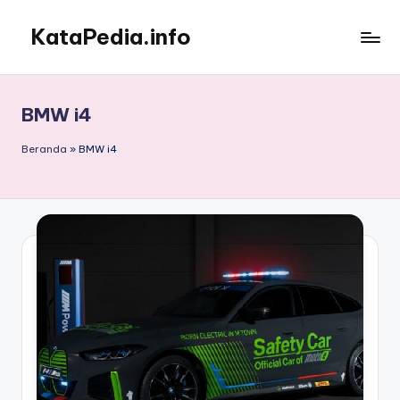
KataPedia.info
Skip
to
Berita
content
Info
Terbaru
BMW i4
Beranda
»
BMW i4