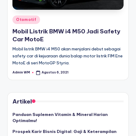
Posted
Otomotif
in
Mobil Listrik BMW i4 M50 Jadi Safety
Car MotoE
Mobil listrik BMW i4 M50 akan menjalani debut sebagai
safety car di kejuaraan dunia balap motor listrik FIM Ene
MotoE di seri MotoGP Styria.
Admin WM
Agustus 6, 2021
Posted
by
Artikel
Panduan Suplemen Vitamin & Mineral Harian
Optimalmu!
Prospek Karir Bisnis Digital: Gaji & Keterampilan