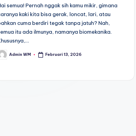
Hai semua! Pernah nggak sih kamu mikir, gimana
caranya kaki kita bisa gerak, loncat, lari, atau
bahkan cuma berdiri tegak tanpa jatuh? Nah,
semua itu ada ilmunya, namanya biomekanika.
Khususnya,…
Februari 13, 2026
Admin WM
osted
y