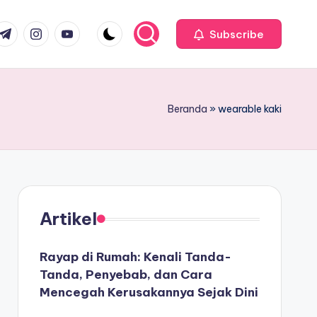
com
r.com
.me
instagram.com
youtube.com
Subscribe
Beranda
»
wearable kaki
Artikel
Rayap di Rumah: Kenali Tanda-
Tanda, Penyebab, dan Cara
Mencegah Kerusakannya Sejak Dini