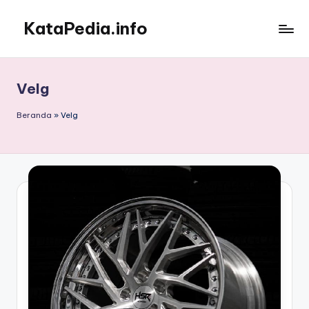
KataPedia.info
Skip
to
Berita
content
Info
Terbaru
Velg
Beranda
»
Velg