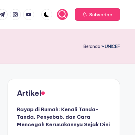
com
r.com
.me
instagram.com
youtube.com
Subscribe
Beranda
»
UNICEF
Artikel
Rayap di Rumah: Kenali Tanda-
Tanda, Penyebab, dan Cara
Mencegah Kerusakannya Sejak Dini