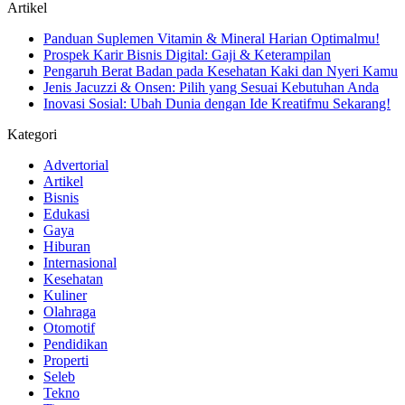
Artikel
Panduan Suplemen Vitamin & Mineral Harian Optimalmu!
Prospek Karir Bisnis Digital: Gaji & Keterampilan
Pengaruh Berat Badan pada Kesehatan Kaki dan Nyeri Kamu
Jenis Jacuzzi & Onsen: Pilih yang Sesuai Kebutuhan Anda
Inovasi Sosial: Ubah Dunia dengan Ide Kreatifmu Sekarang!
Kategori
Advertorial
Artikel
Bisnis
Edukasi
Gaya
Hiburan
Internasional
Kesehatan
Kuliner
Olahraga
Otomotif
Pendidikan
Properti
Seleb
Tekno