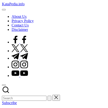
Skip
KataPedia.info
to
Berita
content
Info
About Us
Terbaru
Privacy Policy
Contact Us
Disclaimer
facebook.com
twitter.com
t.me
instagram.com
youtube.com
Subscribe