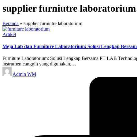
supplier furniutre laboratorium
Beranda
»
supplier furniutre laboratorium
Posted
Artikel
in
Meja Lab dan Furniture Laboratorium: Solusi Lengkap Bersam
Furniture Laboratorium: Solusi Lengkap Bersama PT LAB Technologi In
instrumen canggih yang digunakan,…
Posted
Admin WM
by