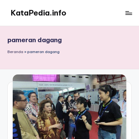
KataPedia.info
Skip
to
Berita
content
Info
Terbaru
pameran dagang
Beranda
»
pameran dagang