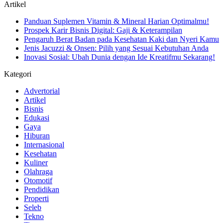
Artikel
Panduan Suplemen Vitamin & Mineral Harian Optimalmu!
Prospek Karir Bisnis Digital: Gaji & Keterampilan
Pengaruh Berat Badan pada Kesehatan Kaki dan Nyeri Kamu
Jenis Jacuzzi & Onsen: Pilih yang Sesuai Kebutuhan Anda
Inovasi Sosial: Ubah Dunia dengan Ide Kreatifmu Sekarang!
Kategori
Advertorial
Artikel
Bisnis
Edukasi
Gaya
Hiburan
Internasional
Kesehatan
Kuliner
Olahraga
Otomotif
Pendidikan
Properti
Seleb
Tekno