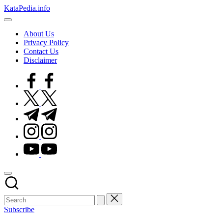
Skip
KataPedia.info
to
Berita
content
Info
About Us
Terbaru
Privacy Policy
Contact Us
Disclaimer
facebook.com
twitter.com
t.me
instagram.com
youtube.com
Subscribe