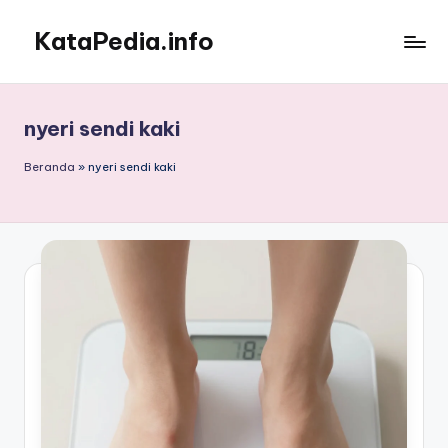
KataPedia.info
Skip
to
Berita
content
Info
Terbaru
nyeri sendi kaki
Beranda
»
nyeri sendi kaki