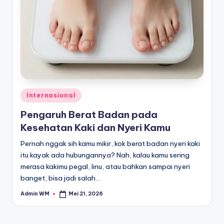
Posted
Internasional
in
Pengaruh Berat Badan pada
Kesehatan Kaki dan Nyeri Kamu
Pernah nggak sih kamu mikir, kok berat badan nyeri kaki
itu kayak ada hubungannya? Nah, kalau kamu sering
merasa kakimu pegal, linu, atau bahkan sampai nyeri
banget, bisa jadi salah…
Admin WM
Mei 21, 2026
Posted
by