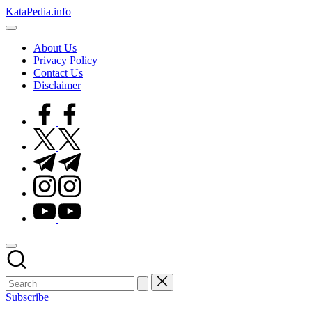
Skip
KataPedia.info
to
Berita
content
Info
About Us
Terbaru
Privacy Policy
Contact Us
Disclaimer
facebook.com
twitter.com
t.me
instagram.com
youtube.com
Subscribe