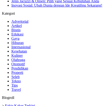
Jenis Jacuzzi & Onsen: Pilih yang Sesuai Kebutuhan Anda
Inovasi Sosial: Ubah Dunia dengan Ide Kreatifmu Sekarang!
Kategori
Advertorial
Artikel
Bisnis
Edukasi
Gaya
Hiburan
Internasional
Kesehatan
Kuliner
Olahraga
Otomotif
Pendidikan
Properti
Seleb
Tekno
Tips
Travel
Blogroll
>
Fakta Kabar Terkini