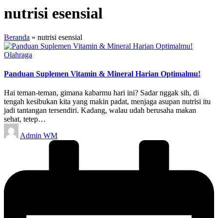
nutrisi esensial
Beranda
»
nutrisi esensial
Posted
Olahraga
in
Panduan Suplemen Vitamin & Mineral Harian Optimalmu!
Hai teman-teman, gimana kabarmu hari ini? Sadar nggak sih, di
tengah kesibukan kita yang makin padat, menjaga asupan nutrisi itu
jadi tantangan tersendiri. Kadang, walau udah berusaha makan
sehat, tetep…
Posted
Admin WM
by