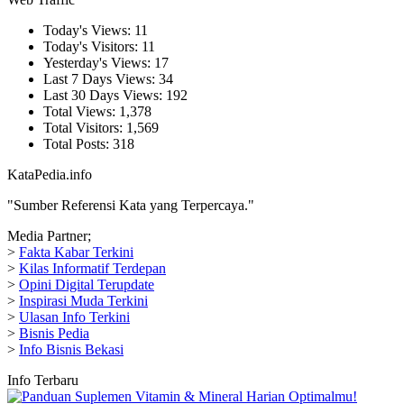
Today's Views:
11
Today's Visitors:
11
Yesterday's Views:
17
Last 7 Days Views:
34
Last 30 Days Views:
192
Total Views:
1,378
Total Visitors:
1,569
Total Posts:
318
KataPedia.info
"Sumber Referensi Kata yang Terpercaya."
Media Partner;
>
Fakta Kabar Terkini
>
Kilas Informatif Terdepan
>
Opini Digital Terupdate
>
Inspirasi Muda Terkini
>
Ulasan Info Terkini
>
Bisnis Pedia
>
Info Bisnis Bekasi
Info Terbaru