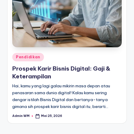
Posted
Pendidikan
in
Prospek Karir Bisnis Digital: Gaji &
Keterampilan
Hai, kamu yang lagi galau mikirin masa depan atau
penasaran sama dunia digital! Kalau kamu sering
dengar istilah Bisnis Digital dan bertanya-tanya
gimana sih prospek karir bisnis digital itu, berarti…
Admin WM
Mei 25, 2026
Posted
by