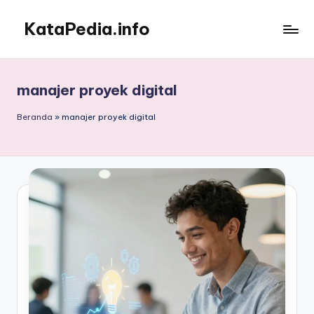
KataPedia.info
Skip
to
Berita
content
Info
Terbaru
manajer proyek digital
Beranda
»
manajer proyek digital