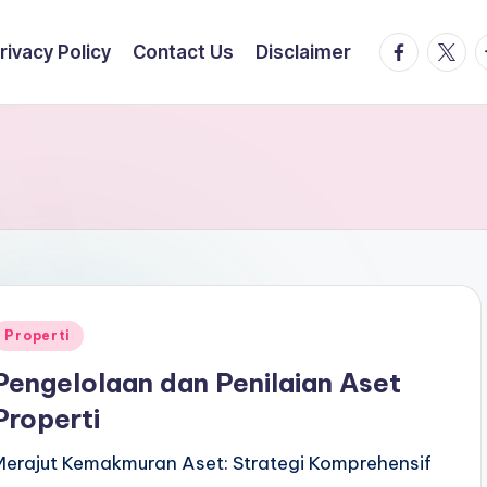
facebook.
twitte
t
rivacy Policy
Contact Us
Disclaimer
Posted
Properti
n
Pengelolaan dan Penilaian Aset
Properti
Merajut Kemakmuran Aset: Strategi Komprehensif