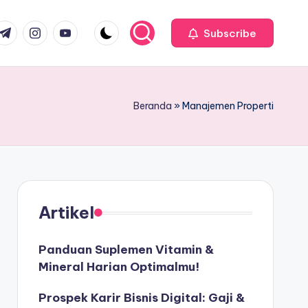
com
r.com
.me
instagram.com
youtube.com
Subscribe
Beranda
»
Manajemen Properti
Artikel
Panduan Suplemen Vitamin &
Mineral Harian Optimalmu!
Prospek Karir Bisnis Digital: Gaji &