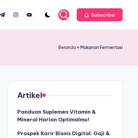
com
r.com
.me
instagram.com
youtube.com
Subscribe
Beranda
»
Makanan Fermentasi
Artikel
Panduan Suplemen Vitamin &
Mineral Harian Optimalmu!
Prospek Karir Bisnis Digital: Gaji &