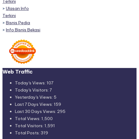
Terkini
>
Ulasan Info
Terkini
>
Bisnis Pedia
>
Info Bisnis Bekasi
Web Traffic
Today's Views:
107
Today's Visitors:
7
Yesterday's Views:
5
Last 7 Days Views:
159
Last 30 Days Views:
295
Total Views:
1,500
Total Visitors:
1,591
Total Posts:
319