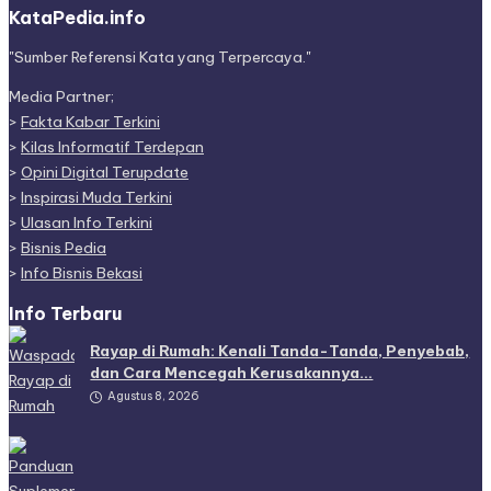
KataPedia.info
"Sumber Referensi Kata yang Terpercaya."
Media Partner;
>
Fakta Kabar Terkini
>
Kilas Informatif Terdepan
>
Opini Digital Terupdate
>
Inspirasi Muda Terkini
>
Ulasan Info Terkini
>
Bisnis Pedia
>
Info Bisnis Bekasi
Info Terbaru
Rayap di Rumah: Kenali Tanda-Tanda, Penyebab,
dan Cara Mencegah Kerusakannya…
Agustus 8, 2026