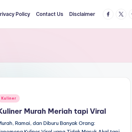
facebook.
twitte
t
rivacy Policy
Contact Us
Disclaimer
Posted
Kuliner
n
Kuliner Murah Meriah tapi Viral
Murah, Ramai, dan Diburu Banyak Orang:
Fenomena Kuliner Viral yang Tidak Masuk Akal tapi