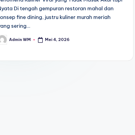
Nyata Di tengah gempuran restoran mahal dan
konsep fine dining, justru kuliner murah meriah
yang sering…
Mei 4, 2026
Admin WM
osted
y