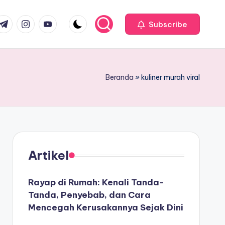
com
r.com
.me
instagram.com
youtube.com
Subscribe
Beranda
»
kuliner murah viral
Artikel
Rayap di Rumah: Kenali Tanda-
Tanda, Penyebab, dan Cara
Mencegah Kerusakannya Sejak Dini