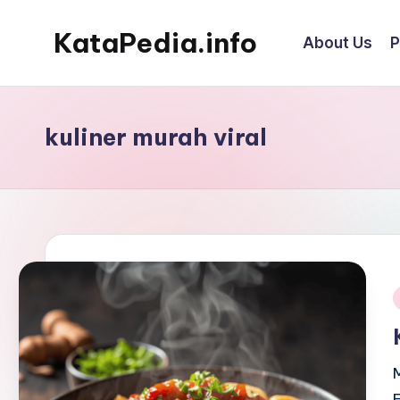
KataPedia.info
About Us
P
Skip
to
Berita
content
Info
Terbaru
kuliner murah viral
i