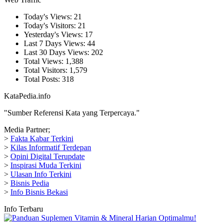
Today's Views:
21
Today's Visitors:
21
Yesterday's Views:
17
Last 7 Days Views:
44
Last 30 Days Views:
202
Total Views:
1,388
Total Visitors:
1,579
Total Posts:
318
KataPedia.info
"Sumber Referensi Kata yang Terpercaya."
Media Partner;
>
Fakta Kabar Terkini
>
Kilas Informatif Terdepan
>
Opini Digital Terupdate
>
Inspirasi Muda Terkini
>
Ulasan Info Terkini
>
Bisnis Pedia
>
Info Bisnis Bekasi
Info Terbaru