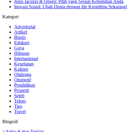
Jenis Jacuzzi & Onsen: Pilih yang Sesuai Kebutuhan Anda
Inovasi Sosial: Ubah Dunia dengan Ide Kreatifmu Sekarang!
Kategori
Advertorial
Artikel
Bisnis
Edukasi
Gaya
Hiburan
Internasional
Kesehatan
Kuliner
Olahraga
Otomotif
Pendidikan
Properti
Seleb
Tekno
Tips
Travel
Blogroll
>
Fakta Kabar Terkini