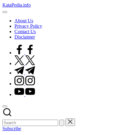
Skip
KataPedia.info
to
Berita
content
Info
About Us
Terbaru
Privacy Policy
Contact Us
Disclaimer
facebook.com
twitter.com
t.me
instagram.com
youtube.com
Subscribe