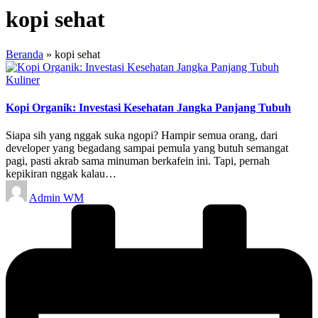
kopi sehat
Beranda
»
kopi sehat
Posted
Kuliner
in
Kopi Organik: Investasi Kesehatan Jangka Panjang Tubuh
Siapa sih yang nggak suka ngopi? Hampir semua orang, dari
developer yang begadang sampai pemula yang butuh semangat
pagi, pasti akrab sama minuman berkafein ini. Tapi, pernah
kepikiran nggak kalau…
Posted
Admin WM
by