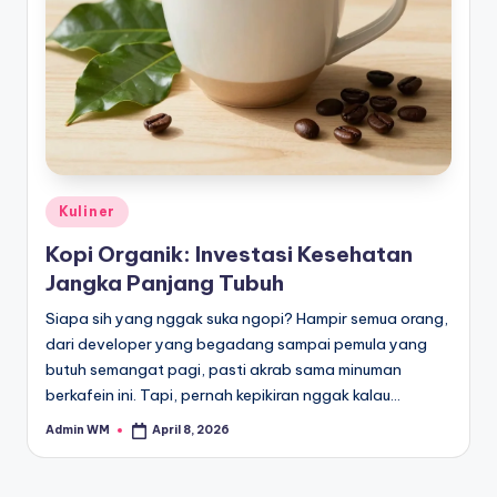
Posted
Kuliner
in
Kopi Organik: Investasi Kesehatan
Jangka Panjang Tubuh
Siapa sih yang nggak suka ngopi? Hampir semua orang,
dari developer yang begadang sampai pemula yang
butuh semangat pagi, pasti akrab sama minuman
berkafein ini. Tapi, pernah kepikiran nggak kalau…
Admin WM
April 8, 2026
Posted
by