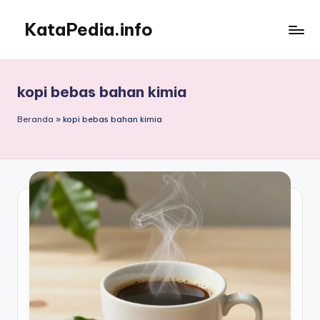
KataPedia.info
Skip
to
Berita
content
Info
Terbaru
kopi bebas bahan kimia
Beranda
»
kopi bebas bahan kimia