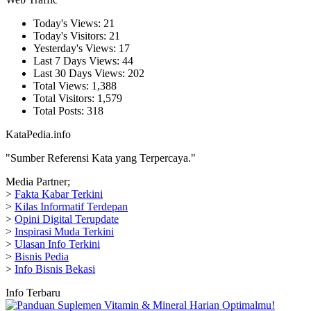
Today's Views:
21
Today's Visitors:
21
Yesterday's Views:
17
Last 7 Days Views:
44
Last 30 Days Views:
202
Total Views:
1,388
Total Visitors:
1,579
Total Posts:
318
KataPedia.info
"Sumber Referensi Kata yang Terpercaya."
Media Partner;
>
Fakta Kabar Terkini
>
Kilas Informatif Terdepan
>
Opini Digital Terupdate
>
Inspirasi Muda Terkini
>
Ulasan Info Terkini
>
Bisnis Pedia
>
Info Bisnis Bekasi
Info Terbaru