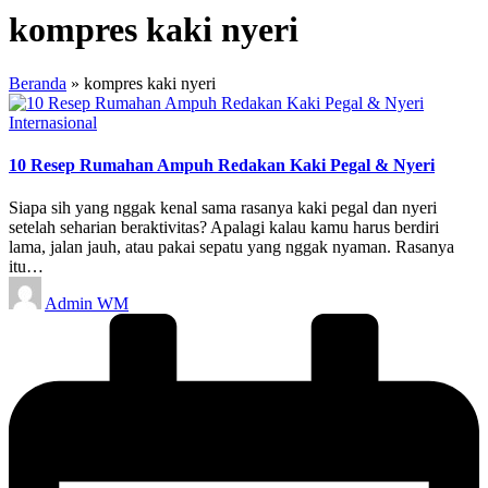
kompres kaki nyeri
Beranda
»
kompres kaki nyeri
Posted
Internasional
in
10 Resep Rumahan Ampuh Redakan Kaki Pegal & Nyeri
Siapa sih yang nggak kenal sama rasanya kaki pegal dan nyeri
setelah seharian beraktivitas? Apalagi kalau kamu harus berdiri
lama, jalan jauh, atau pakai sepatu yang nggak nyaman. Rasanya
itu…
Posted
Admin WM
by