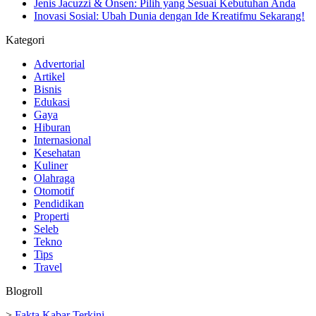
Jenis Jacuzzi & Onsen: Pilih yang Sesuai Kebutuhan Anda
Inovasi Sosial: Ubah Dunia dengan Ide Kreatifmu Sekarang!
Kategori
Advertorial
Artikel
Bisnis
Edukasi
Gaya
Hiburan
Internasional
Kesehatan
Kuliner
Olahraga
Otomotif
Pendidikan
Properti
Seleb
Tekno
Tips
Travel
Blogroll
>
Fakta Kabar Terkini