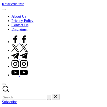
Skip
KataPedia.info
to
Berita
content
Info
About Us
Terbaru
Privacy Policy
Contact Us
Disclaimer
facebook.com
twitter.com
t.me
instagram.com
youtube.com
Subscribe