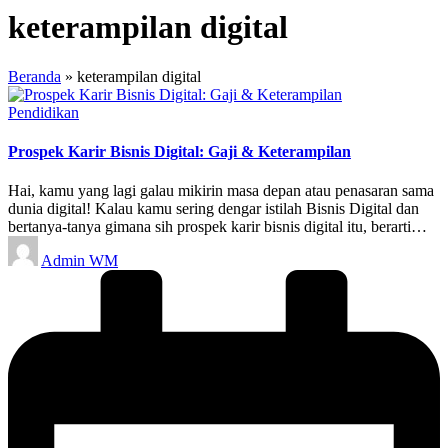
keterampilan digital
Beranda
»
keterampilan digital
Posted
Pendidikan
in
Prospek Karir Bisnis Digital: Gaji & Keterampilan
Hai, kamu yang lagi galau mikirin masa depan atau penasaran sama
dunia digital! Kalau kamu sering dengar istilah Bisnis Digital dan
bertanya-tanya gimana sih prospek karir bisnis digital itu, berarti…
Posted
Admin WM
by