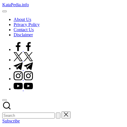
Skip
KataPedia.info
to
Berita
content
Info
About Us
Terbaru
Privacy Policy
Contact Us
Disclaimer
facebook.com
twitter.com
t.me
instagram.com
youtube.com
Subscribe