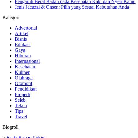
Pengaruh Berat Badan pada Kesehatan Kaki dan Nyeri Kamu
Jenis Jacuzzi & Onsen: Pilih yang Sesuai Kebutuhan Anda
Kategori
Advertorial
Artikel
Bisnis
Edukasi
Gaya
Hiburan
Internasional
Kesehatan
Kuliner
Olahraga
Otomotif
Pendidikan
Properti
Seleb
Tekno
Tips
Travel
Blogroll
>
Fakta Kabar Terkini