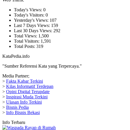
Today's Views:
0
Today's Visitors:
0
Yesterday's Views:
107
Last 7 Days Views:
159
Last 30 Days Views:
292
Total Views:
1,500
Total Visitors:
1,591
Total Posts:
319
KataPedia.info
"Sumber Referensi Kata yang Terpercaya."
Media Partner;
>
Fakta Kabar Terkini
>
Kilas Informatif Terdepan
>
Opini Digital Terupdate
>
Inspirasi Muda Terkini
>
Ulasan Info Terkini
>
Bisnis Pedia
>
Info Bisnis Bekasi
Info Terbaru