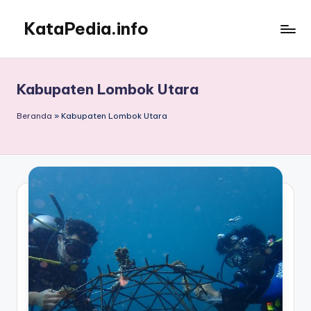
KataPedia.info
Skip
to
Berita
content
Info
Terbaru
Kabupaten Lombok Utara
Beranda
»
Kabupaten Lombok Utara