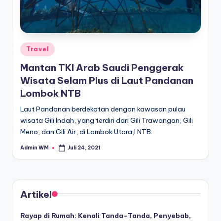
Posted
Travel
in
Mantan TKI Arab Saudi Penggerak
Wisata Selam Plus di Laut Pandanan
Lombok NTB
Laut Pandanan berdekatan dengan kawasan pulau
wisata Gili Indah, yang terdiri dari Gili Trawangan, Gili
Meno, dan Gili Air, di Lombok Utara,l NTB.
Admin WM
Juli 24, 2021
Posted
by
Artikel
Rayap di Rumah: Kenali Tanda-Tanda, Penyebab,