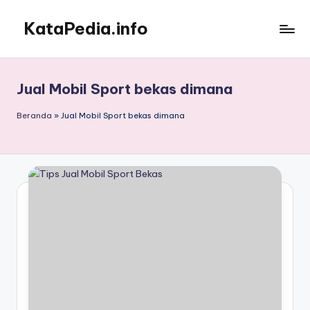
KataPedia.info
Skip
to
Berita
content
Info
Terbaru
Jual Mobil Sport bekas dimana
Beranda
»
Jual Mobil Sport bekas dimana