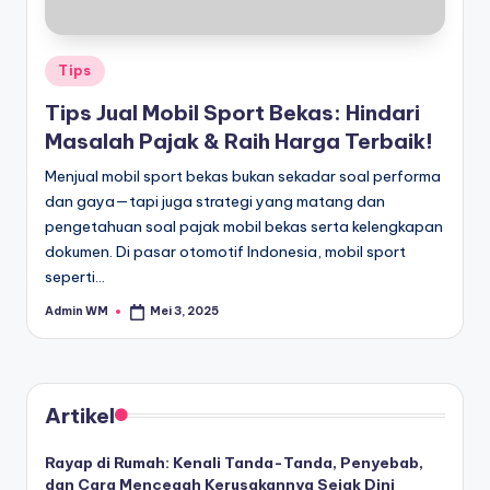
Posted
Tips
in
Tips Jual Mobil Sport Bekas: Hindari
Masalah Pajak & Raih Harga Terbaik!
Menjual mobil sport bekas bukan sekadar soal performa
dan gaya—tapi juga strategi yang matang dan
pengetahuan soal pajak mobil bekas serta kelengkapan
dokumen. Di pasar otomotif Indonesia, mobil sport
seperti…
Admin WM
Mei 3, 2025
Posted
by
Artikel
Rayap di Rumah: Kenali Tanda-Tanda, Penyebab,
dan Cara Mencegah Kerusakannya Sejak Dini