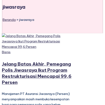
jiwasraya
Beranda
»
jiwasraya
Posted
Bisnis
in
Jelang Batas Akhir, Pemegang
Polis Jiwasraya Ikut Program
Restrukturisasi Mencapai 99,6
Persen
Manajemen PT Asuransi Jiwasraya (Persero)
menyampaikan masih membuka kesempatan
bagi para pemegang polis yang belum