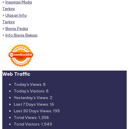
>
Inspirasi Muda
Terkini
>
Ulasan Info
Terkini
>
Bisnis Pedia
>
Info Bisnis Bekasi
Web Traffic
Today's Views:
8
Today's Visitors:
8
Yesterday's Views:
2
Last 7 Days Views:
16
Last 30 Days Views:
195
Total Views:
1,358
Total Visitors:
1,549