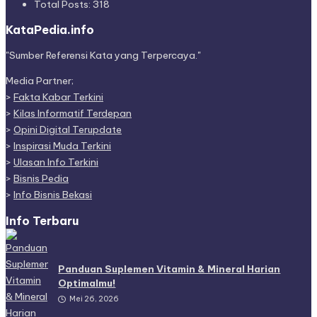
Total Posts:
318
KataPedia.info
"Sumber Referensi Kata yang Terpercaya."
Media Partner;
>
Fakta Kabar Terkini
>
Kilas Informatif Terdepan
>
Opini Digital Terupdate
>
Inspirasi Muda Terkini
>
Ulasan Info Terkini
>
Bisnis Pedia
>
Info Bisnis Bekasi
Info Terbaru
Panduan Suplemen Vitamin & Mineral Harian
Optimalmu!
Mei 26, 2026