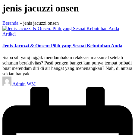
jenis jacuzzi onsen
Beranda
»
jenis jacuzzi onsen
Posted
Artikel
in
Jenis Jacuzzi & Onsen: Pilih yang Sesuai Kebutuhan Anda
Siapa sih yang nggak mendambakan relaksasi maksimal setelah
seharian beraktivitas? Pasti pengen banget kan punya tempat pribadi
buat merendam diri di air hangat yang menenangkan? Nah, di antara
sekian banyak…
Posted
Admin WM
by