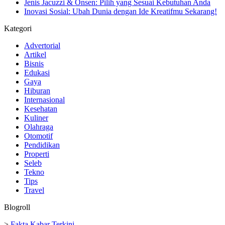
Jenis Jacuzzi & Onsen: Pilih yang Sesuai Kebutuhan Anda
Inovasi Sosial: Ubah Dunia dengan Ide Kreatifmu Sekarang!
Kategori
Advertorial
Artikel
Bisnis
Edukasi
Gaya
Hiburan
Internasional
Kesehatan
Kuliner
Olahraga
Otomotif
Pendidikan
Properti
Seleb
Tekno
Tips
Travel
Blogroll
>
Fakta Kabar Terkini