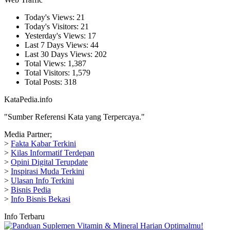
Today's Views:
21
Today's Visitors:
21
Yesterday's Views:
17
Last 7 Days Views:
44
Last 30 Days Views:
202
Total Views:
1,387
Total Visitors:
1,579
Total Posts:
318
KataPedia.info
"Sumber Referensi Kata yang Terpercaya."
Media Partner;
>
Fakta Kabar Terkini
>
Kilas Informatif Terdepan
>
Opini Digital Terupdate
>
Inspirasi Muda Terkini
>
Ulasan Info Terkini
>
Bisnis Pedia
>
Info Bisnis Bekasi
Info Terbaru