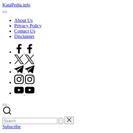
Skip
KataPedia.info
to
Berita
content
Info
About Us
Terbaru
Privacy Policy
Contact Us
Disclaimer
facebook.com
twitter.com
t.me
instagram.com
youtube.com
Subscribe