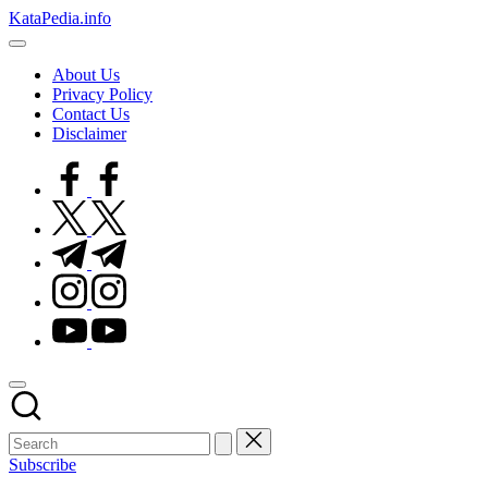
Skip
KataPedia.info
to
Berita
content
Info
About Us
Terbaru
Privacy Policy
Contact Us
Disclaimer
facebook.com
twitter.com
t.me
instagram.com
youtube.com
Subscribe