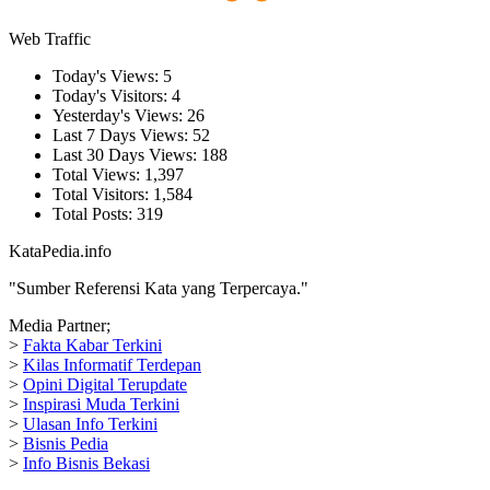
Web Traffic
Today's Views:
5
Today's Visitors:
4
Yesterday's Views:
26
Last 7 Days Views:
52
Last 30 Days Views:
188
Total Views:
1,397
Total Visitors:
1,584
Total Posts:
319
KataPedia.info
"Sumber Referensi Kata yang Terpercaya."
Media Partner;
>
Fakta Kabar Terkini
>
Kilas Informatif Terdepan
>
Opini Digital Terupdate
>
Inspirasi Muda Terkini
>
Ulasan Info Terkini
>
Bisnis Pedia
>
Info Bisnis Bekasi