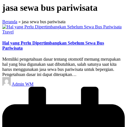
jasa sewa bus pariwisata
Beranda
»
jasa sewa bus pariwisata
Posted
Travel
in
Hal yang Perlu Dipertimbangkan Sebelum Sewa Bus
Pariwisata
Memiliki pengetahuan dasar tentang otomotif memang merupakan
hal yang bisa digunakan saat dibutuhkan, salah satunya saat kita
harus menggunakan jasa sewa bus pariwisata untuk bepergian.
Pengetahuan dasar ini dapat diterapkan…
Posted
Admin WM
by