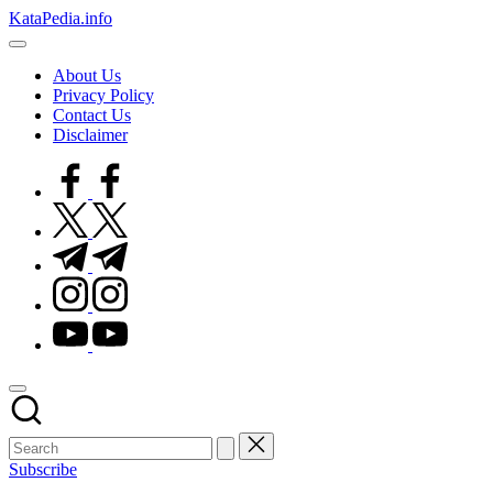
Skip
KataPedia.info
to
Berita
content
Info
About Us
Terbaru
Privacy Policy
Contact Us
Disclaimer
facebook.com
twitter.com
t.me
instagram.com
youtube.com
Subscribe