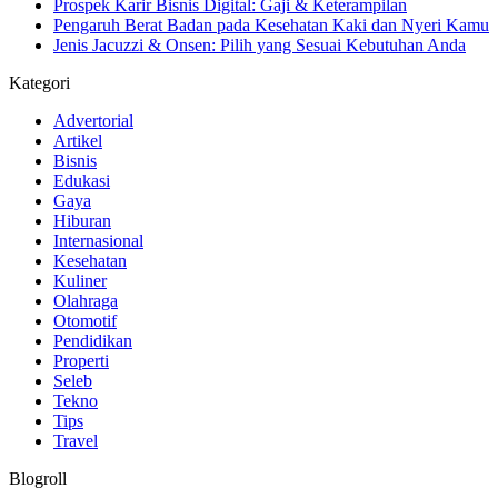
Prospek Karir Bisnis Digital: Gaji & Keterampilan
Pengaruh Berat Badan pada Kesehatan Kaki dan Nyeri Kamu
Jenis Jacuzzi & Onsen: Pilih yang Sesuai Kebutuhan Anda
Kategori
Advertorial
Artikel
Bisnis
Edukasi
Gaya
Hiburan
Internasional
Kesehatan
Kuliner
Olahraga
Otomotif
Pendidikan
Properti
Seleb
Tekno
Tips
Travel
Blogroll