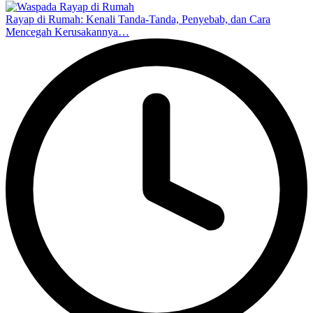
Rayap di Rumah: Kenali Tanda-Tanda, Penyebab, dan Cara
Mencegah Kerusakannya…