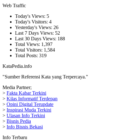
Web Traffic
Today's Views:
5
Today's Visitors:
4
Yesterday's Views:
26
Last 7 Days Views:
52
Last 30 Days Views:
188
Total Views:
1,397
Total Visitors:
1,584
Total Posts:
319
KataPedia.info
"Sumber Referensi Kata yang Terpercaya."
Media Partner;
>
Fakta Kabar Terkini
>
Kilas Informatif Terdepan
>
Opini Digital Terupdate
>
Inspirasi Muda Terkini
>
Ulasan Info Terkini
>
Bisnis Pedia
>
Info Bisnis Bekasi
Info Terbaru