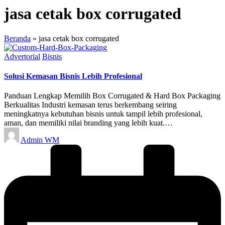
jasa cetak box corrugated
Beranda
»
jasa cetak box corrugated
Posted
Advertorial
Bisnis
in
Solusi Kemasan Bisnis Lebih Profesional
Panduan Lengkap Memilih Box Corrugated & Hard Box Packaging
Berkualitas Industri kemasan terus berkembang seiring
meningkatnya kebutuhan bisnis untuk tampil lebih profesional,
aman, dan memiliki nilai branding yang lebih kuat.…
Posted
Admin WM
by