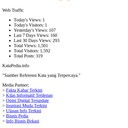
Web Traffic
Today's Views:
1
Today's Visitors:
1
Yesterday's Views:
107
Last 7 Days Views:
160
Last 30 Days Views:
293
Total Views:
1,501
Total Visitors:
1,592
Total Posts:
319
KataPedia.info
"Sumber Referensi Kata yang Terpercaya."
Media Partner;
>
Fakta Kabar Terkini
>
Kilas Informatif Terdepan
>
Opini Digital Terupdate
>
Inspirasi Muda Terkini
>
Ulasan Info Terkini
>
Bisnis Pedia
>
Info Bisnis Bekasi