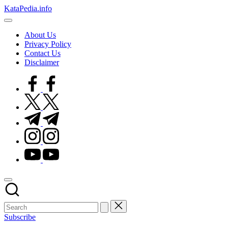
Skip
KataPedia.info
to
Berita
content
Info
About Us
Terbaru
Privacy Policy
Contact Us
Disclaimer
facebook.com
twitter.com
t.me
instagram.com
youtube.com
Subscribe