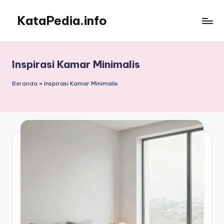
KataPedia.info
Skip
to
Berita
content
Info
Terbaru
Inspirasi Kamar Minimalis
Beranda
»
Inspirasi Kamar Minimalis