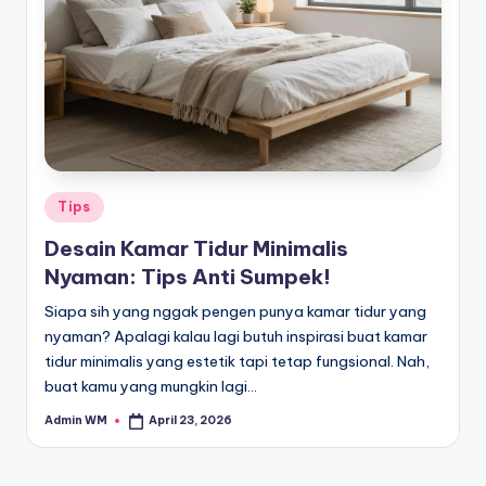
Posted
Tips
in
Desain Kamar Tidur Minimalis
Nyaman: Tips Anti Sumpek!
Siapa sih yang nggak pengen punya kamar tidur yang
nyaman? Apalagi kalau lagi butuh inspirasi buat kamar
tidur minimalis yang estetik tapi tetap fungsional. Nah,
buat kamu yang mungkin lagi…
Admin WM
April 23, 2026
Posted
by