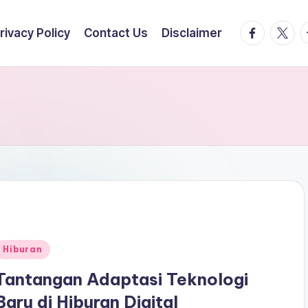
facebook.
twitte
t
rivacy Policy
Contact Us
Disclaimer
Posted
Hiburan
n
Tantangan Adaptasi Teknologi
Baru di Hiburan Digital