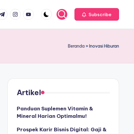
com
r.com
.me
instagram.com
youtube.com
Subscribe
Beranda
»
Inovasi Hiburan
Artikel
Panduan Suplemen Vitamin &
Mineral Harian Optimalmu!
Prospek Karir Bisnis Digital: Gaji &