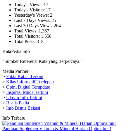
Today's Views:
17
Today's Visitors:
17
Yesterday's Views:
2
Last 7 Days Views:
25
Last 30 Days Views:
204
Total Views:
1,367
Total Visitors:
1,558
Total Posts:
318
KataPedia.info
"Sumber Referensi Kata yang Terpercaya."
Media Partner;
>
Fakta Kabar Terkini
>
Kilas Informatif Terdepan
>
Opini Digital Terupdate
>
Inspirasi Muda Terkini
>
Ulasan Info Terkini
>
Bisnis Pedia
>
Info Bisnis Bekasi
Info Terbaru
Panduan Suplemen Vitamin & Mineral Harian Optimalmu!