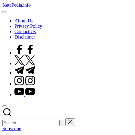
Skip
KataPedia.info
to
Berita
content
Info
About Us
Terbaru
Privacy Policy
Contact Us
Disclaimer
facebook.com
twitter.com
t.me
instagram.com
youtube.com
Subscribe