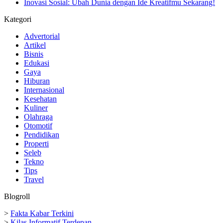
Inovasi Sosial: Ubah Dunia dengan Ide Kreatifmu Sekarang!
Kategori
Advertorial
Artikel
Bisnis
Edukasi
Gaya
Hiburan
Internasional
Kesehatan
Kuliner
Olahraga
Otomotif
Pendidikan
Properti
Seleb
Tekno
Tips
Travel
Blogroll
>
Fakta Kabar Terkini
>
Kilas Informatif Terdepan