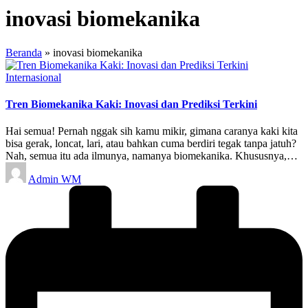
inovasi biomekanika
Beranda
»
inovasi biomekanika
Posted
Internasional
in
Tren Biomekanika Kaki: Inovasi dan Prediksi Terkini
Hai semua! Pernah nggak sih kamu mikir, gimana caranya kaki kita
bisa gerak, loncat, lari, atau bahkan cuma berdiri tegak tanpa jatuh?
Nah, semua itu ada ilmunya, namanya biomekanika. Khususnya,…
Posted
Admin WM
by