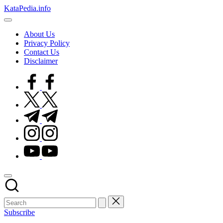
Skip
KataPedia.info
to
Berita
content
Info
About Us
Terbaru
Privacy Policy
Contact Us
Disclaimer
facebook.com
twitter.com
t.me
instagram.com
youtube.com
Subscribe