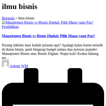
ilmu bisnis
Beranda
»
ilmu bisnis
Posted
Pendidikan
in
Manajemen Bisnis vs Bisnis Digital: Pilih Mana yang Pas?
Pusing mikirin mau kuliah jurusan apa? Apalagi kalau kamu tertarik
di dunia bisnis, pasti bingung banget antara dua jurusan populer:
Manajemen Bisnis atau Bisnis Digital. Wajar kok! Kedua bidang
ini…
Posted
Admin WM
by