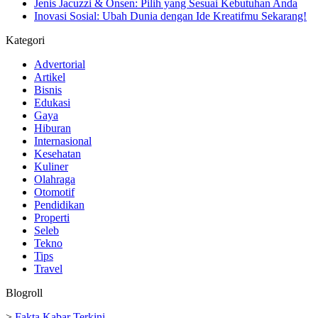
Jenis Jacuzzi & Onsen: Pilih yang Sesuai Kebutuhan Anda
Inovasi Sosial: Ubah Dunia dengan Ide Kreatifmu Sekarang!
Kategori
Advertorial
Artikel
Bisnis
Edukasi
Gaya
Hiburan
Internasional
Kesehatan
Kuliner
Olahraga
Otomotif
Pendidikan
Properti
Seleb
Tekno
Tips
Travel
Blogroll
>
Fakta Kabar Terkini