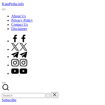
Skip
KataPedia.info
to
Berita
content
Info
About Us
Terbaru
Privacy Policy
Contact Us
Disclaimer
facebook.com
twitter.com
t.me
instagram.com
youtube.com
Subscribe