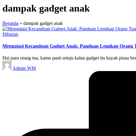
dampak gadget anak
Beranda
»
dampak gadget anak
Posted
Hiburan
in
Mengatasi Kecanduan Gadget Anak: Panduan Lengkap Orang 
Hai para orang tua, kamu pasti setuju kalau gadget itu kayak pisau ber
Posted
Admin WM
by