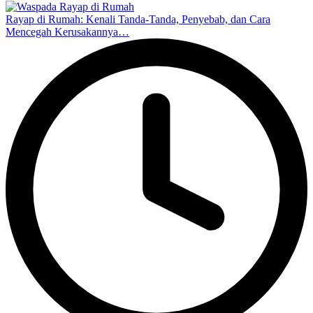
Rayap di Rumah: Kenali Tanda-Tanda, Penyebab, dan Cara
Mencegah Kerusakannya…