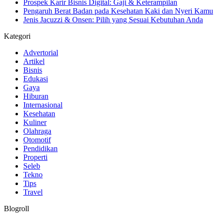
Prospek Karir Bisnis Digital: Gaji & Keterampilan
Pengaruh Berat Badan pada Kesehatan Kaki dan Nyeri Kamu
Jenis Jacuzzi & Onsen: Pilih yang Sesuai Kebutuhan Anda
Kategori
Advertorial
Artikel
Bisnis
Edukasi
Gaya
Hiburan
Internasional
Kesehatan
Kuliner
Olahraga
Otomotif
Pendidikan
Properti
Seleb
Tekno
Tips
Travel
Blogroll