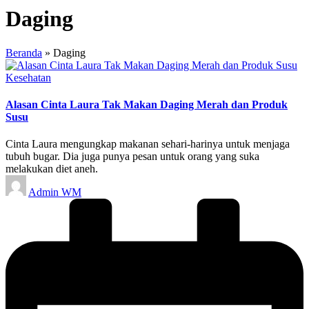
Daging
Beranda
»
Daging
Posted
Kesehatan
in
Alasan Cinta Laura Tak Makan Daging Merah dan Produk
Susu
Cinta Laura mengungkap makanan sehari-harinya untuk menjaga
tubuh bugar. Dia juga punya pesan untuk orang yang suka
melakukan diet aneh.
Posted
Admin WM
by