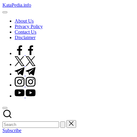
Skip
KataPedia.info
to
Berita
content
Info
About Us
Terbaru
Privacy Policy
Contact Us
Disclaimer
facebook.com
twitter.com
t.me
instagram.com
youtube.com
Subscribe