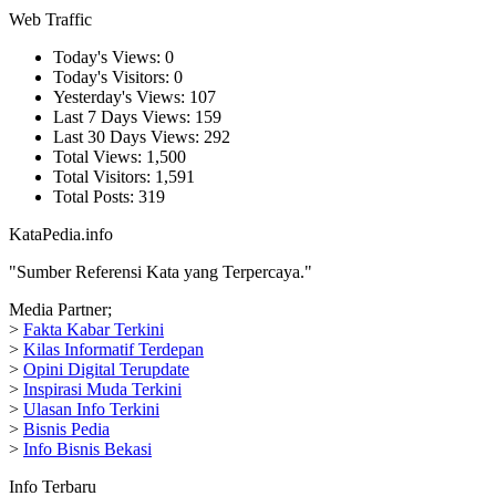
Web Traffic
Today's Views:
0
Today's Visitors:
0
Yesterday's Views:
107
Last 7 Days Views:
159
Last 30 Days Views:
292
Total Views:
1,500
Total Visitors:
1,591
Total Posts:
319
KataPedia.info
"Sumber Referensi Kata yang Terpercaya."
Media Partner;
>
Fakta Kabar Terkini
>
Kilas Informatif Terdepan
>
Opini Digital Terupdate
>
Inspirasi Muda Terkini
>
Ulasan Info Terkini
>
Bisnis Pedia
>
Info Bisnis Bekasi
Info Terbaru