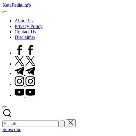
Skip
KataPedia.info
to
Berita
content
Info
About Us
Terbaru
Privacy Policy
Contact Us
Disclaimer
facebook.com
twitter.com
t.me
instagram.com
youtube.com
Subscribe