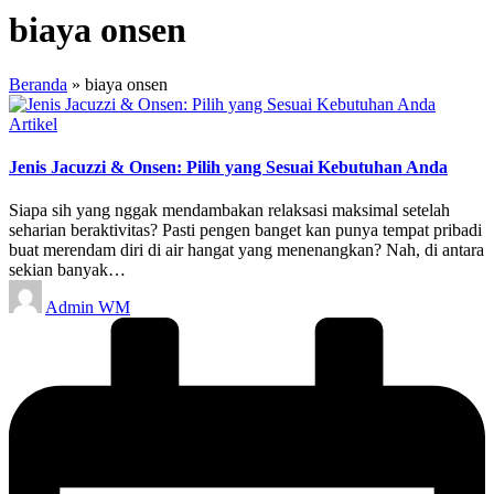
biaya onsen
Beranda
»
biaya onsen
Posted
Artikel
in
Jenis Jacuzzi & Onsen: Pilih yang Sesuai Kebutuhan Anda
Siapa sih yang nggak mendambakan relaksasi maksimal setelah
seharian beraktivitas? Pasti pengen banget kan punya tempat pribadi
buat merendam diri di air hangat yang menenangkan? Nah, di antara
sekian banyak…
Posted
Admin WM
by