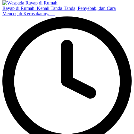
Rayap di Rumah: Kenali Tanda-Tanda, Penyebab, dan Cara
Mencegah Kerusakannya…