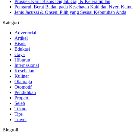
Prospek Karir Bisnis Digital: Gaji & Keterampilan
Pengaruh Berat Badan pada Kesehatan Kaki dan Nyeri Kamu
Jenis Jacuzzi & Onsen: Pilih yang Sesuai Kebutuhan Anda
Kategori
Advertorial
Artikel
Bisnis
Edukasi
Gaya
Hiburan
Internasional
Kesehatan
Kuliner
Olahraga
Otomotif
Pendidikan
Properti
Seleb
Tekno
Tips
Travel
Blogroll