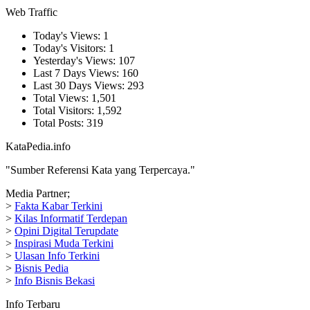
Web Traffic
Today's Views:
1
Today's Visitors:
1
Yesterday's Views:
107
Last 7 Days Views:
160
Last 30 Days Views:
293
Total Views:
1,501
Total Visitors:
1,592
Total Posts:
319
KataPedia.info
"Sumber Referensi Kata yang Terpercaya."
Media Partner;
>
Fakta Kabar Terkini
>
Kilas Informatif Terdepan
>
Opini Digital Terupdate
>
Inspirasi Muda Terkini
>
Ulasan Info Terkini
>
Bisnis Pedia
>
Info Bisnis Bekasi
Info Terbaru