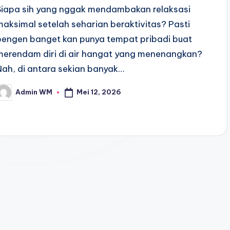
Siapa sih yang nggak mendambakan relaksasi
maksimal setelah seharian beraktivitas? Pasti
pengen banget kan punya tempat pribadi buat
merendam diri di air hangat yang menenangkan?
Nah, di antara sekian banyak…
Mei 12, 2026
Admin WM
osted
y