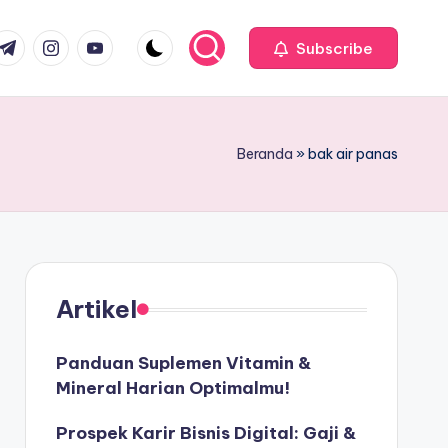
com
r.com
.me
instagram.com
youtube.com
Subscribe
Beranda
»
bak air panas
Artikel
Panduan Suplemen Vitamin &
Mineral Harian Optimalmu!
Prospek Karir Bisnis Digital: Gaji &