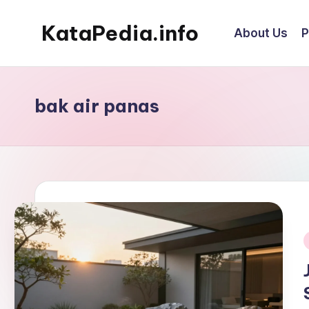
KataPedia.info
About Us
P
Skip
to
Berita
content
Info
Terbaru
bak air panas
i