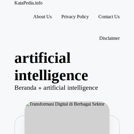
KataPedia.info
Berita
Info
About Us
Privacy Policy
Contact Us
Terbaru
Skip
to
content
Disclaimer
artificial
intelligence
Beranda
»
artificial intelligence