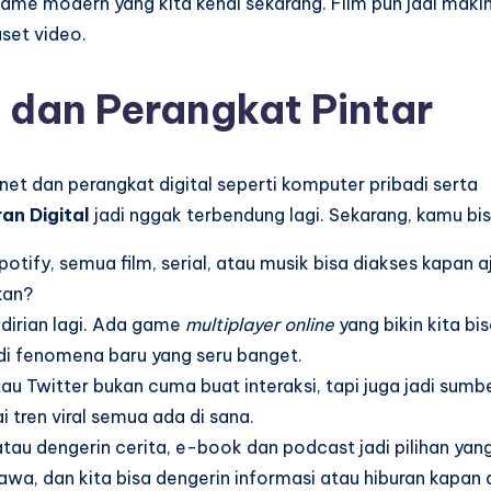
l game modern yang kita kenal sekarang. Film pun jadi maki
set video.
et dan Perangkat Pintar
net dan perangkat digital seperti komputer pribadi serta
ran Digital
jadi nggak terbendung lagi. Sekarang, kamu bis
otify, semua film, serial, atau musik bisa diakses kapan a
kan?
irian lagi. Ada game
multiplayer online
yang bikin kita bi
di fenomena baru yang seru banget.
au Twitter bukan cuma buat interaksi, tapi juga jadi sumb
i tren viral semua ada di sana.
au dengerin cerita, e-book dan podcast jadi pilihan yan
awa, dan kita bisa dengerin informasi atau hiburan kapan a