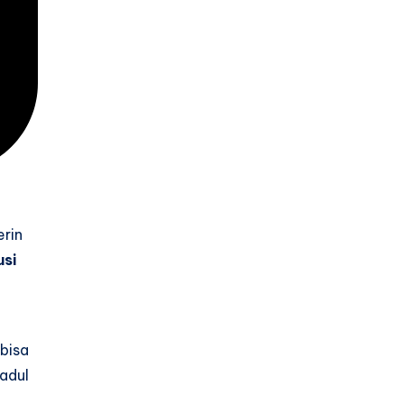
erin
usi
 bisa
jadul