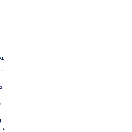
n
a:
ja.
sa
er
g
ja.