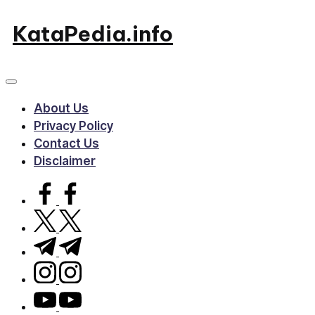
Skip
KataPedia.info
to
Berita
content
Info
Terbaru
About Us
Privacy Policy
Contact Us
Disclaimer
facebook.com
twitter.com
t.me
instagram.com
youtube.com