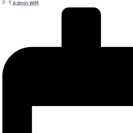
Admin WM
by