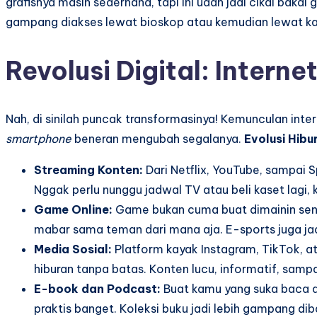
grafisnya masih sederhana, tapi ini udah jadi cikal baka
gampang diakses lewat bioskop atau kemudian lewat ka
Revolusi Digital: Intern
Nah, di sinilah puncak transformasinya! Kemunculan inter
smartphone
beneran mengubah segalanya.
Evolusi Hibu
Streaming Konten:
Dari Netflix, YouTube, sampai Sp
Nggak perlu nunggu jadwal TV atau beli kaset lagi, 
Game Online:
Game bukan cuma buat dimainin send
mabar sama teman dari mana aja. E-sports juga ja
Media Sosial:
Platform kayak Instagram, TikTok, at
hiburan tanpa batas. Konten lucu, informatif, sampa
E-book dan Podcast:
Buat kamu yang suka baca at
praktis banget. Koleksi buku jadi lebih gampang dib