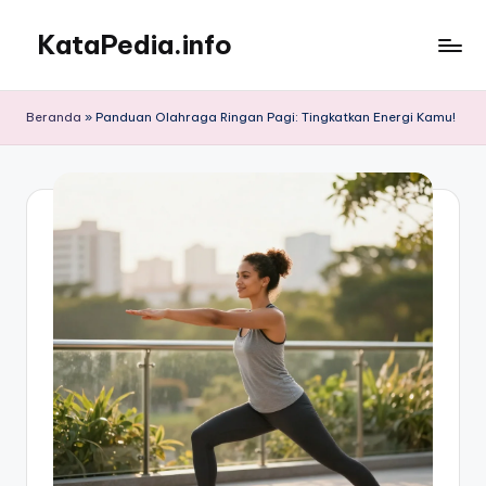
KataPedia.info
Skip
to
Berita
content
Info
Beranda
»
Panduan Olahraga Ringan Pagi: Tingkatkan Energi Kamu!
Terbaru