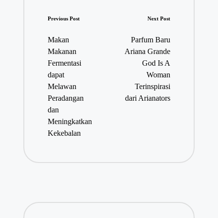
Post
Previous Post
Next Post
navigation
Makan
Parfum Baru
Makanan
Ariana Grande
Fermentasi
God Is A
dapat
Woman
Melawan
Terinspirasi
Peradangan
dari Arianators
dan
Meningkatkan
Kekebalan