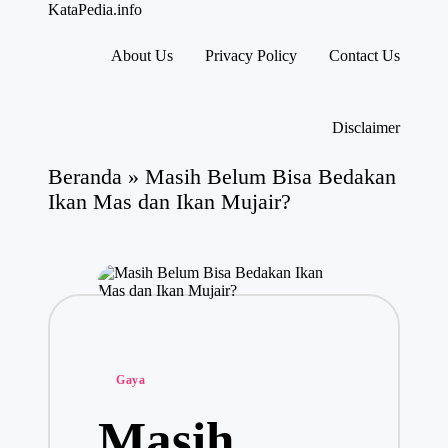
KataPedia.info
Berita
Info
About Us
Privacy Policy
Contact Us
Terbaru
Skip
to
content
Disclaimer
Beranda
»
Masih Belum Bisa Bedakan
Ikan Mas dan Ikan Mujair?
Posted
Gaya
in
Masih