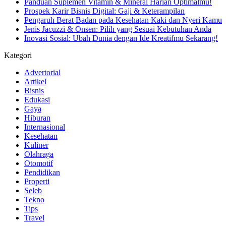
Panduan Suplemen Vitamin & Mineral Harian Optimalmu!
Prospek Karir Bisnis Digital: Gaji & Keterampilan
Pengaruh Berat Badan pada Kesehatan Kaki dan Nyeri Kamu
Jenis Jacuzzi & Onsen: Pilih yang Sesuai Kebutuhan Anda
Inovasi Sosial: Ubah Dunia dengan Ide Kreatifmu Sekarang!
Kategori
Advertorial
Artikel
Bisnis
Edukasi
Gaya
Hiburan
Internasional
Kesehatan
Kuliner
Olahraga
Otomotif
Pendidikan
Properti
Seleb
Tekno
Tips
Travel