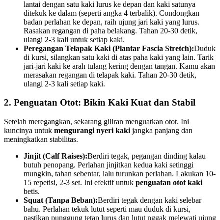
lantai dengan satu kaki lurus ke depan dan kaki satunya
ditekuk ke dalam (seperti angka 4 terbalik). Condongkan
badan perlahan ke depan, raih ujung jari kaki yang lurus.
Rasakan regangan di paha belakang. Tahan 20-30 detik,
ulangi 2-3 kali untuk setiap kaki.
Peregangan Telapak Kaki (Plantar Fascia Stretch):
Duduk
di kursi, silangkan satu kaki di atas paha kaki yang lain. Tarik
jari-jari kaki ke arah tulang kering dengan tangan. Kamu akan
merasakan regangan di telapak kaki. Tahan 20-30 detik,
ulangi 2-3 kali setiap kaki.
2. Penguatan Otot: Bikin
Kaki Kuat
dan Stabil
Setelah meregangkan, sekarang giliran menguatkan otot. Ini
kuncinya untuk
mengurangi nyeri kaki
jangka panjang dan
meningkatkan stabilitas.
Jinjit (Calf Raises):
Berdiri tegak, pegangan dinding kalau
butuh penopang. Perlahan jinjitkan kedua kaki setinggi
mungkin, tahan sebentar, lalu turunkan perlahan. Lakukan 10-
15 repetisi, 2-3 set. Ini efektif untuk
penguatan otot kaki
betis.
Squat (Tanpa Beban):
Berdiri tegak dengan kaki selebar
bahu. Perlahan tekuk lutut seperti mau duduk di kursi,
pastikan punggung tetap lurus dan lutut nggak melewati ujung