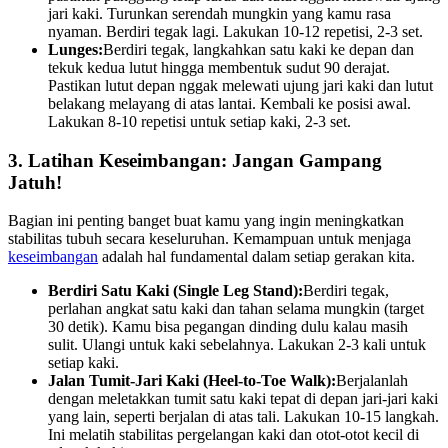
jari kaki. Turunkan serendah mungkin yang kamu rasa
nyaman. Berdiri tegak lagi. Lakukan 10-12 repetisi, 2-3 set.
Lunges:
Berdiri tegak, langkahkan satu kaki ke depan dan
tekuk kedua lutut hingga membentuk sudut 90 derajat.
Pastikan lutut depan nggak melewati ujung jari kaki dan lutut
belakang melayang di atas lantai. Kembali ke posisi awal.
Lakukan 8-10 repetisi untuk setiap kaki, 2-3 set.
3. Latihan Keseimbangan: Jangan Gampang
Jatuh!
Bagian ini penting banget buat kamu yang ingin meningkatkan
stabilitas tubuh secara keseluruhan. Kemampuan untuk menjaga
keseimbangan
adalah hal fundamental dalam setiap gerakan kita.
Berdiri Satu Kaki (Single Leg Stand):
Berdiri tegak,
perlahan angkat satu kaki dan tahan selama mungkin (target
30 detik). Kamu bisa pegangan dinding dulu kalau masih
sulit. Ulangi untuk kaki sebelahnya. Lakukan 2-3 kali untuk
setiap kaki.
Jalan Tumit-Jari Kaki (Heel-to-Toe Walk):
Berjalanlah
dengan meletakkan tumit satu kaki tepat di depan jari-jari kaki
yang lain, seperti berjalan di atas tali. Lakukan 10-15 langkah.
Ini melatih stabilitas pergelangan kaki dan otot-otot kecil di