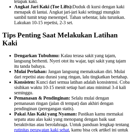
telapak kaki.
Angkat Jari Kaki (Toe Lifts):
Duduk di kursi dengan kaki
menapak di lantai. Angkat jari-jari kaki setinggi mungkin
sambil tumit tetap menempel. Tahan sebentar, lalu turunkan.
Lakukan 10-15 repetisi, 2-3 set.
Tips Penting Saat Melakukan
Latihan
Kaki
Dengarkan Tubuhmu:
Kalau terasa sakit yang tajam,
langsung berhenti. Nyeri otot itu wajar, tapi sakit yang tajam
itu tanda bahaya.
Mulai Perlahan:
Jangan langsung memaksakan diri. Mulai
dari repetisi atau durasi yang ringan, lalu tingkatkan bertahap.
Konsisten:
Kunci dari semua latihan adalah konsistensi. Coba
sisihkan waktu 10-15 menit setiap hari atau minimal 3-4 kali
seminggu.
Pemanasan & Pendinginan:
Selalu mulai dengan
pemanasan ringan (jalan di tempat) dan akhiri dengan
pendinginan (peregangan statis).
Pakai Alas Kaki yang Nyaman:
Pastikan kamu memakai
sepatu atau alas kaki yang menopang dengan baik saat
beraktivitas atau berolahraga. Untuk panduan lengkap tentang
rutinitas perawatan kaki sehat
, kamu bisa cek artikel ini untuk