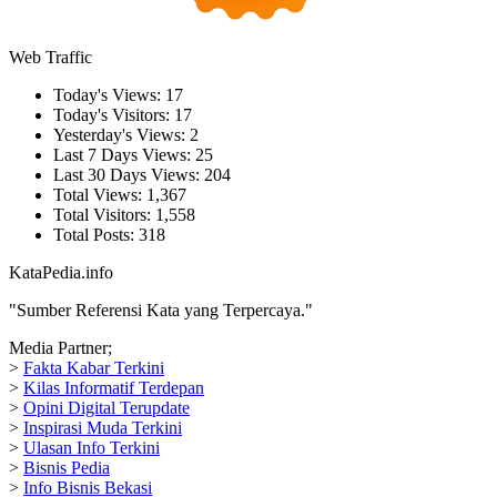
Web Traffic
Today's Views:
17
Today's Visitors:
17
Yesterday's Views:
2
Last 7 Days Views:
25
Last 30 Days Views:
204
Total Views:
1,367
Total Visitors:
1,558
Total Posts:
318
KataPedia.info
"Sumber Referensi Kata yang Terpercaya."
Media Partner;
>
Fakta Kabar Terkini
>
Kilas Informatif Terdepan
>
Opini Digital Terupdate
>
Inspirasi Muda Terkini
>
Ulasan Info Terkini
>
Bisnis Pedia
>
Info Bisnis Bekasi