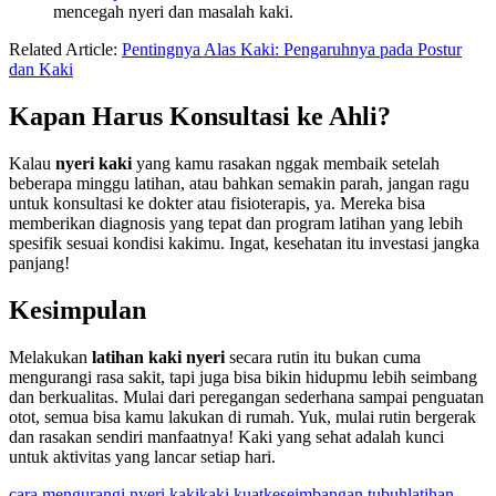
mencegah nyeri dan masalah kaki.
Related Article:
Pentingnya Alas Kaki: Pengaruhnya pada Postur
dan Kaki
Kapan Harus Konsultasi ke Ahli?
Kalau
nyeri kaki
yang kamu rasakan nggak membaik setelah
beberapa minggu latihan, atau bahkan semakin parah, jangan ragu
untuk konsultasi ke dokter atau fisioterapis, ya. Mereka bisa
memberikan diagnosis yang tepat dan program latihan yang lebih
spesifik sesuai kondisi kakimu. Ingat, kesehatan itu investasi jangka
panjang!
Kesimpulan
Melakukan
latihan kaki nyeri
secara rutin itu bukan cuma
mengurangi rasa sakit, tapi juga bisa bikin hidupmu lebih seimbang
dan berkualitas. Mulai dari peregangan sederhana sampai penguatan
otot, semua bisa kamu lakukan di rumah. Yuk, mulai rutin bergerak
dan rasakan sendiri manfaatnya! Kaki yang sehat adalah kunci
untuk aktivitas yang lancar setiap hari.
Tags:
cara mengurangi nyeri kaki
kaki kuat
keseimbangan tubuh
latihan