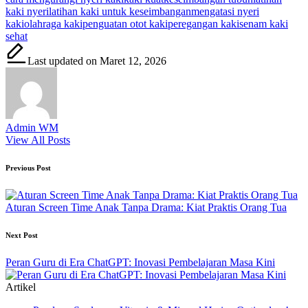
kaki nyeri
latihan kaki untuk keseimbangan
mengatasi nyeri
kaki
olahraga kaki
penguatan otot kaki
peregangan kaki
senam kaki
sehat
Last updated on Maret 12, 2026
Admin WM
View All Posts
Post
Previous Post
navigation
Aturan Screen Time Anak Tanpa Drama: Kiat Praktis Orang Tua
Next Post
Peran Guru di Era ChatGPT: Inovasi Pembelajaran Masa Kini
Artikel