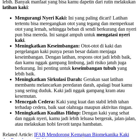
lebih. Banyak manfaat yang bisa kamu dapetin dari rutin melakukan
latihan kaki
:
Mengurangi Nyeri Kaki:
Ini yang paling dicari! Latihan
tertentu bisa meregangkan otot yang tegang dan memperkuat
otot yang lemah, sehingga beban di sendi berkurang dan nyeri
pun bisa mereda. Ini sangat ampuh untuk
mengatasi nyeri
kaki
.
Meningkatkan Keseimbangan:
Otot-otot di kaki dan
pergelangan kaki punya peran besar dalam menjaga
keseimbangan. Dengan latihan, respons otot jadi lebih baik,
dan kamu nggak gampang limbung, jadi risiko jatuh juga
berkurang. Ini penting untuk
keseimbangan tubuh
yang
lebih baik.
Meningkatkan Sirkulasi Darah:
Gerakan saat latihan
membantu melancarkan peredaran darah, apalagi buat kamu
yang sering duduk. Kaki jadi nggak gampang kram atau
kesemutan.
Mencegah Cedera:
Kaki yang kuat dan stabil lebih tahan
terhadap cedera, baik saat olahraga maupun aktivitas ringan.
Meningkatkan Kualitas Hidup:
Dengan kaki yang sehat
dan nggak nyeri, kamu jadi lebih leluasa bergerak, jalan-jalan,
atau melakukan hobi favorit tanpa hambatan.
Related Article:
IFAB Mendorong Kemajuan Biomekanika Kaki