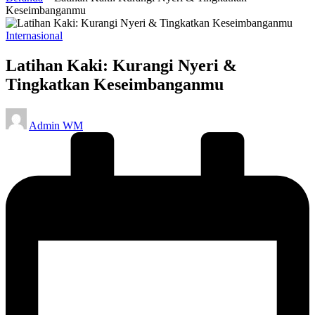
Keseimbanganmu
Posted
Internasional
in
Latihan Kaki: Kurangi Nyeri &
Tingkatkan Keseimbanganmu
Posted
Admin WM
by