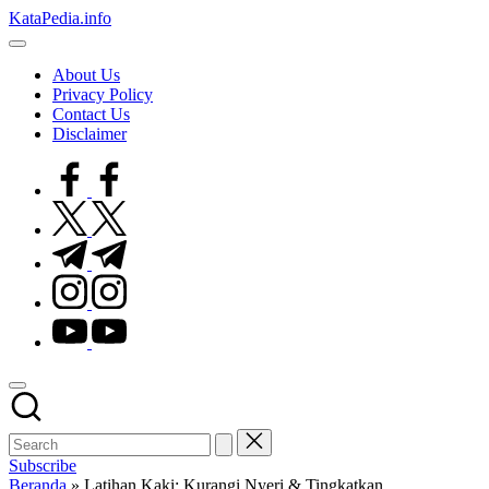
Skip
KataPedia.info
to
Berita
content
Info
About Us
Terbaru
Privacy Policy
Contact Us
Disclaimer
facebook.com
twitter.com
t.me
instagram.com
youtube.com
Subscribe
Beranda
»
Latihan Kaki: Kurangi Nyeri & Tingkatkan