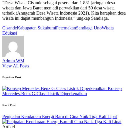
“Desa Wisata Cisande sebagai peserta dari 1.831 jaringan desa
wisata dan Jawa Barat menjadi perwakilan dari 50 desa wisata
terbaik (Anugerah Desa Wisata Indonesia 2021). Kita harapkan desa
wisata ini dapat membangun Indonesia,” ungkap Sandiaga.
Tags:
Cisande
Kabupaten Sukabumi
Peternakan
Sandiaga Uno
Wisata
Edukasi
Admin WM
View All Posts
Post
Previous Post
navigation
Konsep
Mercedes-Benz G-Class Listrik Diperkenalkan
Next Post
Penjualan Kendaraan Energi Baru di Cina Naik Tiga Kali Lipat
Artikel