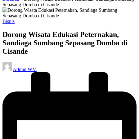
Sepasang Domba di Cisande
Posted
Bisnis
in
Dorong Wisata Edukasi Peternakan,
Sandiaga Sumbang Sepasang Domba di
Cisande
Posted
Admin WM
by