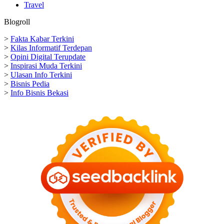
Travel
Blogroll
>
Fakta Kabar Terkini
>
Kilas Informatif Terdepan
>
Opini Digital Terupdate
>
Inspirasi Muda Terkini
>
Ulasan Info Terkini
>
Bisnis Pedia
>
Info Bisnis Bekasi