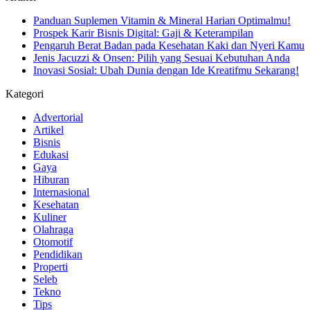
Panduan Suplemen Vitamin & Mineral Harian Optimalmu!
Prospek Karir Bisnis Digital: Gaji & Keterampilan
Pengaruh Berat Badan pada Kesehatan Kaki dan Nyeri Kamu
Jenis Jacuzzi & Onsen: Pilih yang Sesuai Kebutuhan Anda
Inovasi Sosial: Ubah Dunia dengan Ide Kreatifmu Sekarang!
Kategori
Advertorial
Artikel
Bisnis
Edukasi
Gaya
Hiburan
Internasional
Kesehatan
Kuliner
Olahraga
Otomotif
Pendidikan
Properti
Seleb
Tekno
Tips