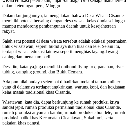
wisata edukasi peternakan,” ujar Sandiaga Uno sebagaimana tertera
dalam keterangan pers, Minggu.
Dalam kunjungannya, ia mengatakan bahwa Desa Wisata Cisande
memiliki potensi bersaing dengan desa wisata kelas dunia sehingga
mampu mendorong pembangunan daerah untuk kesejahteraan
rakyat.
Salah satu potensi di desa wisata tersebut adalah edukasi peternakan
untuk wisatawan, seperti budid aya ikan hias dan lele. Selain itu,
terdapat wisata edukasi lainnya seperti menghias layang-layang
caping dan menanam padi.
Desa itu, katanya,juga memiliki outbond flying fox, panahan, river
tubing, camping ground, dan Bukit Cemara.
Ada pun nilai budaya setempat dihadirkan melalui taman kuliner
yang di dalamnya terdapat angkringan, warung kopi, dan kegiataan
kelas masak tradisional khas Cisande.
Wisatawan, kata dia, dapat berkunjung ke rumah produksi kriya
sandal jepit, rumah produksi permainan tradisional khas Cisande,
rumah produksi anyaman bambu, rumah produksi abon lele, rumah
produksi batik khas Kecamatan Cicantayan, Sukabumi, serta
pakaian khas pangsi.