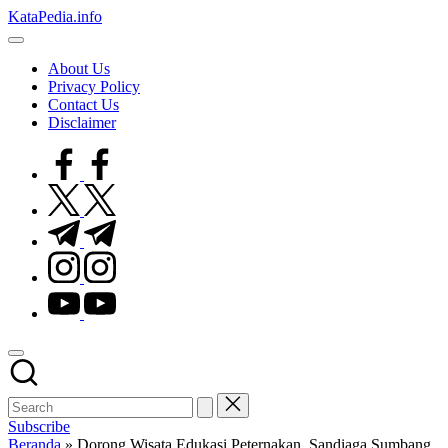
Skip
KataPedia.info
to
Berita
content
Info
About Us
Terbaru
Privacy Policy
Contact Us
Disclaimer
facebook.com
twitter.com
t.me
instagram.com
youtube.com
Subscribe
Beranda
»
Dorong Wisata Edukasi Peternakan, Sandiaga Sumbang