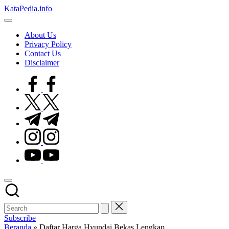
Skip
KataPedia.info
to
Berita
content
Info
About Us
Terbaru
Privacy Policy
Contact Us
Disclaimer
facebook.com
twitter.com
t.me
instagram.com
youtube.com
Subscribe
Beranda
»
Daftar Harga Hyundai Bekas Lengkap