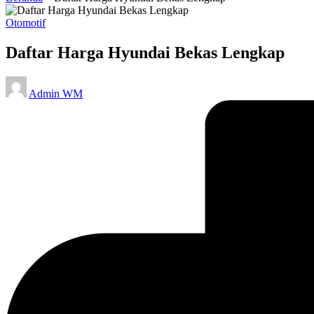
Posted
Otomotif
in
Daftar Harga Hyundai Bekas Lengkap
Posted
Admin WM
by