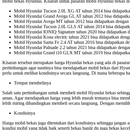
mobil bekas Hyundai. Kisaran untuk pasaran mobil Hyundai bekas di pa
Mobil Hyundai Tucson 2.0L XG AT tahun 2014 bisa didapatkan
Mobil Hyundai Grand Avega GL AT tahun 2012 bisa didapatkan
Mobil Hyundai Avega MT tahun 2012 bisa didapatkan dengan h
Mobil Hyundai Tucson 2.0L GLS AT tahun 2014 bisa didapatka
Mobil Hyundai IONIQ Signature tahun 2020 bisa didapatkan d
Mobil Hyundai Kona electric tahun 2021 bisa didapatkan denga
Mobil Hyundai Santa Fe 2.4 AT tahun 2016 bisa didapatkan de
Mobil Hyundai Palisade 2.2 tahun 2021 bisa didapatkan dengan
Mobil Hyundai Grand i10 GLX MT tahun 2019 bisa didapatkan
Kisaran tersebut merupakan harga Hyundai bekas yang ada di pasara
pertimbangan agar nantinya bisa mendapatkan mobil bekas dari Hyunda
perlu untuk melihat kondisinya secara langsung. Di mana beberapa h
Tempat membelinya
Salah satu pertimbangan untuk membeli mobil Hyundai bekas sehingg
aman. Agar mendapatkan harga yang lebih murah tentunya bisa memban
lebih miring dibandingkan membeli secara langsung. Dengan memilih 
Kondisinya
Harga mobil bekas juga ditentukan dari kondisinya sehingga jangan as
kondisi mobil yang tidak baik seperti bekas banjir dn juga bekas ke