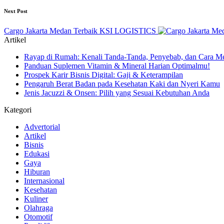
Next Post
Cargo Jakarta Medan Terbaik KSI LOGISTICS
Artikel
Rayap di Rumah: Kenali Tanda-Tanda, Penyebab, dan Cara M
Panduan Suplemen Vitamin & Mineral Harian Optimalmu!
Prospek Karir Bisnis Digital: Gaji & Keterampilan
Pengaruh Berat Badan pada Kesehatan Kaki dan Nyeri Kamu
Jenis Jacuzzi & Onsen: Pilih yang Sesuai Kebutuhan Anda
Kategori
Advertorial
Artikel
Bisnis
Edukasi
Gaya
Hiburan
Internasional
Kesehatan
Kuliner
Olahraga
Otomotif