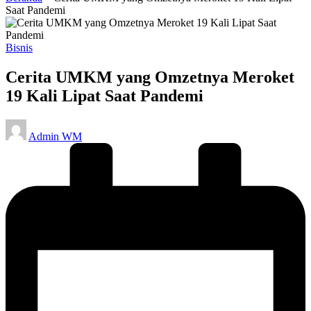
Saat Pandemi
Posted
Bisnis
in
Cerita UMKM yang Omzetnya Meroket
19 Kali Lipat Saat Pandemi
Posted
Admin WM
by