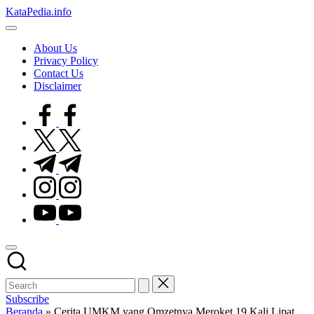
Skip
KataPedia.info
to
Berita
content
Info
About Us
Terbaru
Privacy Policy
Contact Us
Disclaimer
facebook.com
twitter.com
t.me
instagram.com
youtube.com
Subscribe
Beranda
»
Cerita UMKM yang Omzetnya Meroket 19 Kali Lipat