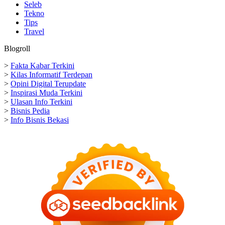
Seleb
Tekno
Tips
Travel
Blogroll
>
Fakta Kabar Terkini
>
Kilas Informatif Terdepan
>
Opini Digital Terupdate
>
Inspirasi Muda Terkini
>
Ulasan Info Terkini
>
Bisnis Pedia
>
Info Bisnis Bekasi