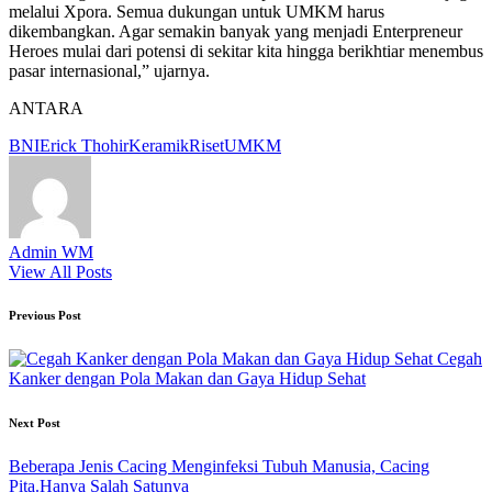
melalui Xpora. Semua dukungan untuk UMKM harus
dikembangkan. Agar semakin banyak yang menjadi Enterpreneur
Heroes mulai dari potensi di sekitar kita hingga berikhtiar menembus
pasar internasional,” ujarnya.
ANTARA
Tags:
BNI
Erick Thohir
Keramik
Riset
UMKM
Admin WM
View All Posts
Post
Previous Post
navigation
Cegah
Kanker dengan Pola Makan dan Gaya Hidup Sehat
Next Post
Beberapa Jenis Cacing Menginfeksi Tubuh Manusia, Cacing
Pita.Hanya Salah Satunya