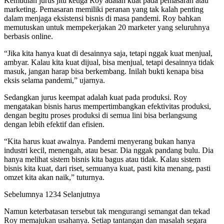
Kemudian jurus jitu ketiga Roy adalah kuat pada pemasaran atau
marketing. Pemasaran memiliki peranan yang tak kalah penting
dalam menjaga eksistensi bisnis di masa pandemi. Roy bahkan
memutuskan untuk mempekerjakan 20 marketer yang seluruhnya
berbasis online.
“Jika kita hanya kuat di desainnya saja, tetapi nggak kuat menjual,
ambyar. Kalau kita kuat dijual, bisa menjual, tetapi desainnya tidak
masuk, jangan harap bisa berkembang. Inilah bukti kenapa bisa
eksis selama pandemi,” ujarnya.
Sedangkan jurus keempat adalah kuat pada produksi. Roy
mengatakan bisnis harus mempertimbangkan efektivitas produksi,
dengan begitu proses produksi di semua lini bisa berlangsung
dengan lebih efektif dan efisien.
“Kita harus kuat awalnya. Pandemi menyerang bukan hanya
industri kecil, menengah, atau besar. Dia nggak pandang bulu. Dia
hanya melihat sistem bisnis kita bagus atau tidak. Kalau sistem
bisnis kita kuat, dari riset, semuanya kuat, pasti kita menang, pasti
omzet kita akan naik,” tuturnya.
Sebelumnya 1234 Selanjutnya
Namun keterbatasan tersebut tak mengurangi semangat dan tekad
Roy memajukan usahanya. Setiap tantangan dan masalah segara