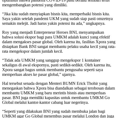
optimistis bahwa pandemi COVID-19 pasti berlalu sembari terus
mengembangkan potensi yang dimiliki.
“Jika kita sudah menyiapkan bisnis kita, memperbaiki bisnis kita.
Saya yakin setelah pandemi UKM yang sudah siap pasti omzetnya
semakin melejit. Jadi harus yakin potensi itu ada,” ungkapnya.
Roy yang menjadi Enterpreneur Heroes BNI, menyampaikan
bahwa solusi ekspor bagi para UMKM adalah kunci yang efektif
dalam mengakses pasar global. Oleh karena itu, fasilitas Xpora yang
disiapkan Bank BNI sangat membantu pelaku usaha kecil yang rata-
rata mengekspor dalam jumlah kecil.
“Tidak ada UMKM yang sanggup mengekspor 1 kontainer
sekaligus di awal ekspornya, pasti sedikit-sedikit. Oleh karena itu,
Xpora sangat bagus untuk membantu pengusaha seperti saya
memperluas akses ke pasar global,” ujarnya.
Hal tersebut senada dengan Menteri BUMN Erick Thohir yang
menegaskan bahwa Xpora bisa diandalkan sebagai terobosan dalam
membantu UMKM yang baru merintis bisnis atau memperluas
pasar. BNI juga memiliki kapasitas untuk membantu UMKM Go
Global melalui kantor-kantor cabang luar negerinya.
“Seperti yang dilakukan BNI yang sudah membuka jalan bagi
UMKM agar Go Global menembus pasar melalui London dan juga