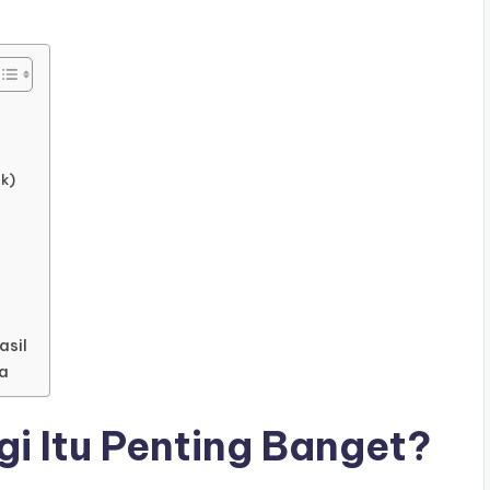
ak)
asil
sa
gi Itu Penting Banget?