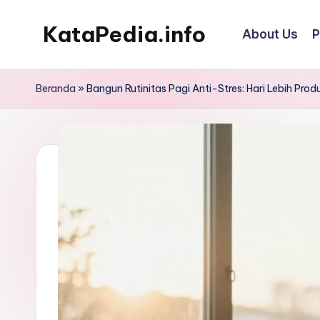
KataPedia.info
About Us
P
Skip
to
Berita
content
Info
Beranda
»
Bangun Rutinitas Pagi Anti-Stres: Hari Lebih Produ
Terbaru