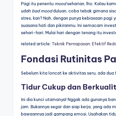
Pagi itu penentu
mood
seharian, lho. Kalau kam
udah
bad mood
duluan, coba tebak gimana sis
stres, kan? Nah, dengan punya kebiasaan pagi y
suasana hati dan pikiranmu. Ini semacam inves
sehari-hari. Mulai hari dengan tenang itu inves
related article:
Teknik Pernapasan: Efektif Red
Fondasi Rutinitas P
Sebelum kita loncat ke aktivitas seru, ada dua
Tidur Cukup dan Berkuali
Ini dia kunci utamanya! Nggak ada gunanya ba
jam. Bukannya segar dan siap kerja, yang ada m
bawaannya jadi gampang emosi. Usahakan tidur